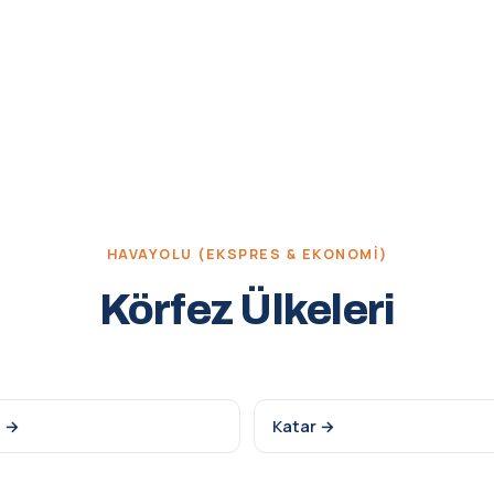
HAVAYOLU (EKSPRES & EKONOMI)
Körfez Ülkeleri
i →
Katar →