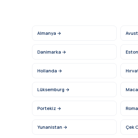
Almanya →
Avus
Danimarka →
Esto
Hollanda →
Hırva
Lüksemburg →
Maca
Portekiz →
Roma
Yunanistan →
Çek 