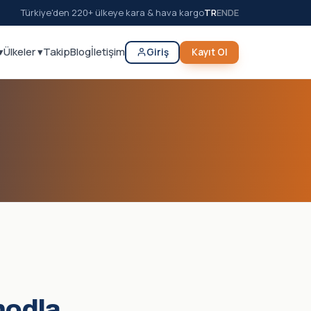
Türkiye'den 220+ ülkeye kara & hava kargo
TR
EN
DE
▾
Ülkeler ▾
Takip
Blog
İletişim
Giriş
Kayıt Ol
modla