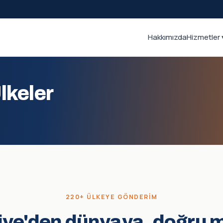
Hakkımızda
Hizmetler 
lkeler
220+ ÜLKEYE GÖNDERIM
iye'den dünyaya, doğru 