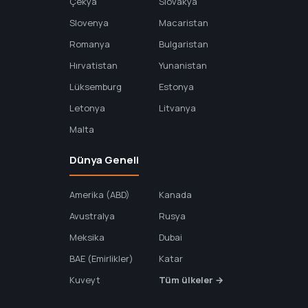
Çekya
Slovakya
Slovenya
Macaristan
Romanya
Bulgaristan
Hırvatistan
Yunanistan
Lüksemburg
Estonya
Letonya
Litvanya
Malta
Dünya Geneli
Amerika (ABD)
Kanada
Avustralya
Rusya
Meksika
Dubai
BAE (Emirlikler)
Katar
Kuveyt
Tüm ülkeler →