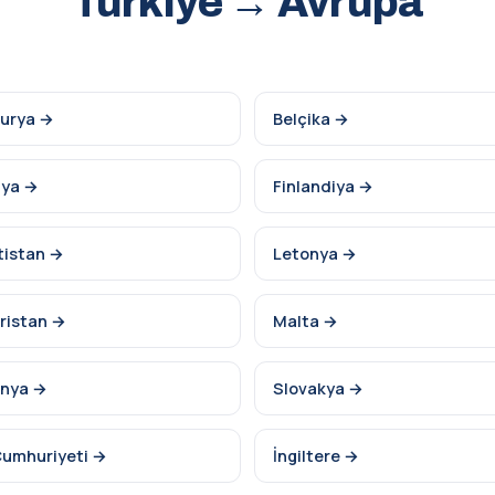
Türkiye → Avrupa
turya →
Belçika →
nya →
Finlandiya →
tistan →
Letonya →
ristan →
Malta →
nya →
Slovakya →
Cumhuriyeti →
İngiltere →