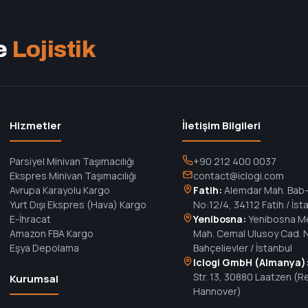
e
Lojistik
Hizmetler
İletişim Bilgileri
Parsiyel Minivan Taşımacılığı
+90 212 400 0037
Ekspres Minivan Taşımacılığı
contact@iclogi.com
Avrupa Karayolu Kargo
Fatih:
Alemdar Mah. Bab-ı
Yurt Dışı Ekspres (Hava) Kargo
No:12/4, 34112 Fatih / İst
E-İhracat
Yenibosna:
Yenibosna M
Amazon FBA Kargo
Mah. Cemal Ulusoy Cad. N
Eşya Depolama
Bahçelievler / İstanbul
Iclogi GmbH (Almanya)
Str. 13, 30880 Laatzen (R
Kurumsal
Hannover)