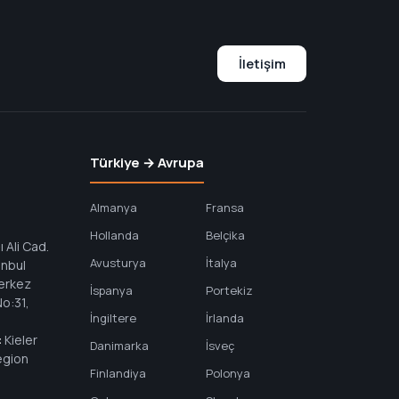
İletişim
Türkiye → Avrupa
Almanya
Fransa
Hollanda
Belçika
 Ali Cad.
Avusturya
İtalya
anbul
erkez
İspanya
Portekiz
o:31,
İngiltere
İrlanda
:
Kieler
Danimarka
İsveç
egion
Finlandiya
Polonya