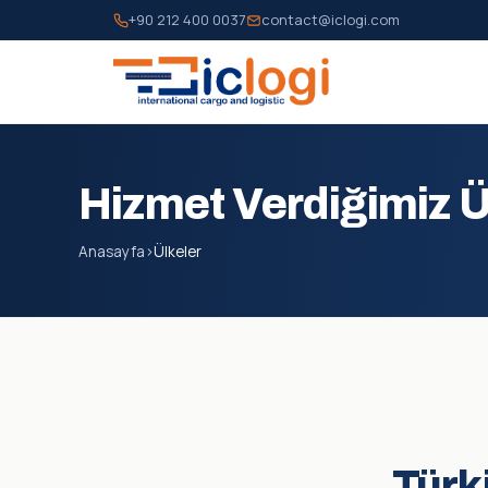
+90 212 400 0037
contact@iclogi.com
Hizmet Verdiğimiz Ü
Anasayfa
›
Ülkeler
Türk