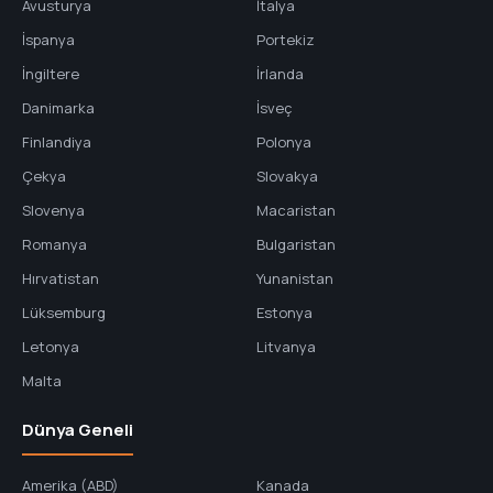
Avusturya
İtalya
İspanya
Portekiz
İngiltere
İrlanda
Danimarka
İsveç
Finlandiya
Polonya
Çekya
Slovakya
Slovenya
Macaristan
Romanya
Bulgaristan
Hırvatistan
Yunanistan
Lüksemburg
Estonya
Letonya
Litvanya
Malta
Dünya Geneli
Amerika (ABD)
Kanada