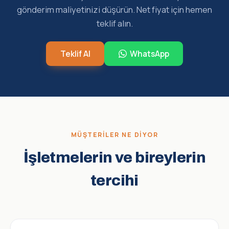
gönderim maliyetinizi düşürün. Net fiyat için hemen
teklif alın.
Teklif Al
WhatsApp
MÜŞTERILER NE DIYOR
İşletmelerin ve bireylerin
tercihi