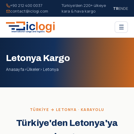
+90 212 400 0037
Türkiye'den 220+ ülkeye
TR
EN
DE
contact@iclogi.com
kara & hava kargo
☰
Letonya Kargo
Anasayfa
›
Ülkeler
› Letonya
TÜRKIYE → LETONYA · KARAYOLU
Türkiye'den Letonya'ya