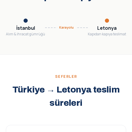
İstanbul
Letonya
Karayolu
Alım & ihracat gümrüğü
Kapıdan kapıya teslimat
SEFERLER
Türkiye → Letonya teslim
süreleri