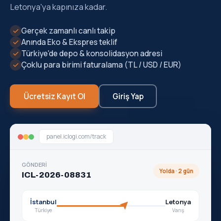
Letonya'ya kapınıza kadar.
✓
Gerçek zamanlı canlı takip
✓
Anında Eko & Ekspres teklif
✓
Türkiye'de depo & konsolidasyon adresi
✓
Çoklu para birimi faturalama (TL / USD / EUR)
Ücretsiz Kayıt Ol
Giriş Yap
panel.iclogi.com/track
GÖNDERİ
Yolda · 2 gün
ICL-2026-08831
İstanbul
Letonya
Türkiye
Varış