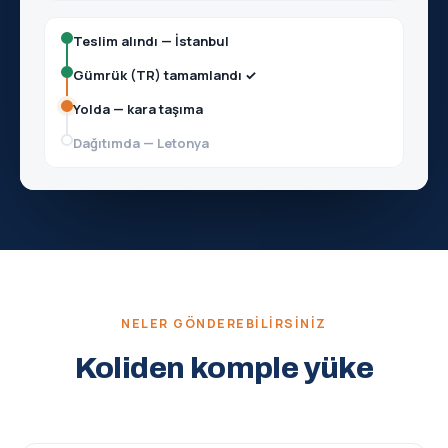
Teslim alındı — İstanbul
Gümrük (TR) tamamlandı ✓
Yolda — kara taşıma
Dağıtımda — Letonya
NELER GÖNDEREBILIRSINIZ
Koliden komple yüke