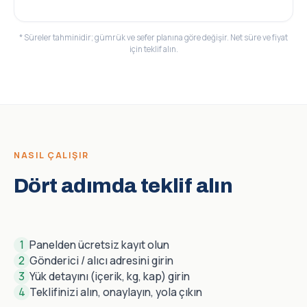
* Süreler tahminidir; gümrük ve sefer planına göre değişir. Net süre ve fiyat
için teklif alın.
NASIL ÇALIŞIR
Dört adımda teklif alın
1
Panelden ücretsiz kayıt olun
2
Gönderici / alıcı adresini girin
3
Yük detayını (içerik, kg, kap) girin
4
Teklifinizi alın, onaylayın, yola çıkın