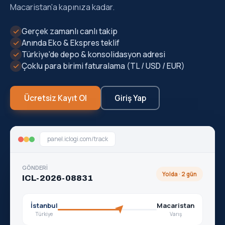
Macaristan'a kapınıza kadar.
✓
Gerçek zamanlı canlı takip
✓
Anında Eko & Ekspres teklif
✓
Türkiye'de depo & konsolidasyon adresi
✓
Çoklu para birimi faturalama (TL / USD / EUR)
Ücretsiz Kayıt Ol
Giriş Yap
panel.iclogi.com/track
GÖNDERİ
Yolda · 2 gün
ICL-2026-08831
İstanbul
Macaristan
Türkiye
Varış