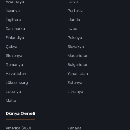
Avusturya
İtalya
İspanya
Portekiz
İngiltere
İrlanda
Danimarka
İsveç
Finlandiya
Polonya
Çekya
Slovakya
Slovenya
Macaristan
Romanya
Bulgaristan
Hırvatistan
Yunanistan
Lüksemburg
Estonya
Letonya
Litvanya
Malta
Dünya Geneli
Amerika (ABD)
Kanada