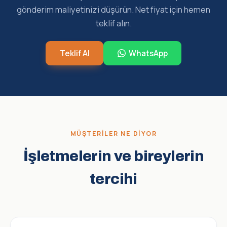
gönderim maliyetinizi düşürün. Net fiyat için hemen
teklif alın.
Teklif Al
WhatsApp
MÜŞTERILER NE DIYOR
İşletmelerin ve bireylerin
tercihi