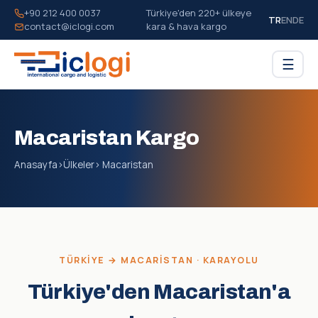
+90 212 400 0037
Türkiye'den 220+ ülkeye
TR
EN
DE
contact@iclogi.com
kara & hava kargo
☰
Macaristan Kargo
Anasayfa
›
Ülkeler
› Macaristan
TÜRKIYE → MACARISTAN · KARAYOLU
Türkiye'den Macaristan'a