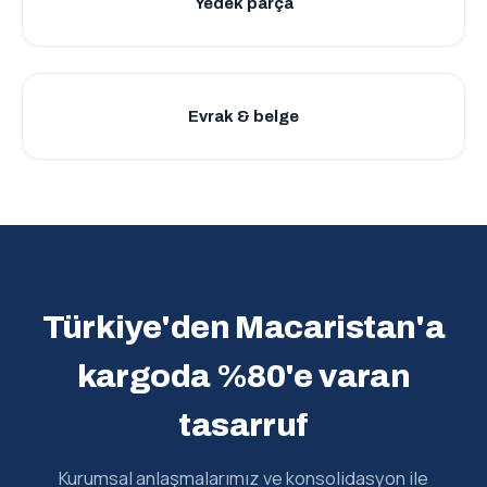
Yedek parça
Evrak & belge
Türkiye'den Macaristan'a
kargoda %80'e varan
tasarruf
Kurumsal anlaşmalarımız ve konsolidasyon ile