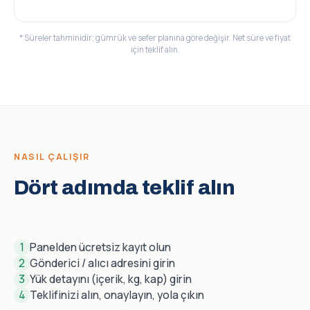
* Süreler tahminidir; gümrük ve sefer planına göre değişir. Net süre ve fiyat
için teklif alın.
NASIL ÇALIŞIR
Dört adımda teklif alın
1
Panelden ücretsiz kayıt olun
2
Gönderici / alıcı adresini girin
3
Yük detayını (içerik, kg, kap) girin
4
Teklifinizi alın, onaylayın, yola çıkın