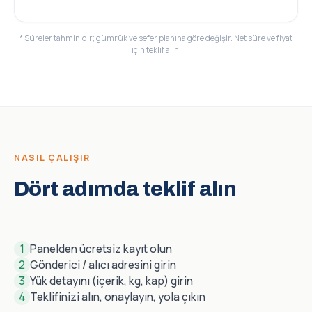
* Süreler tahminidir; gümrük ve sefer planına göre değişir. Net süre ve fiyat
için teklif alın.
NASIL ÇALIŞIR
Dört adımda teklif alın
1
Panelden ücretsiz kayıt olun
2
Gönderici / alıcı adresini girin
3
Yük detayını (içerik, kg, kap) girin
4
Teklifinizi alın, onaylayın, yola çıkın