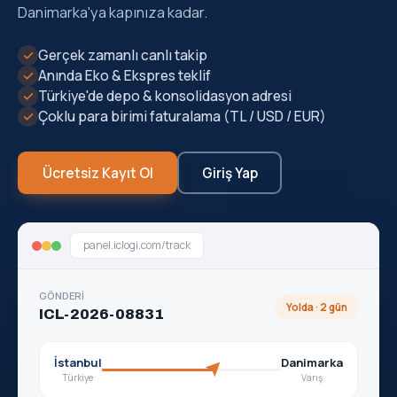
Danimarka'ya kapınıza kadar.
✓
Gerçek zamanlı canlı takip
✓
Anında Eko & Ekspres teklif
✓
Türkiye'de depo & konsolidasyon adresi
✓
Çoklu para birimi faturalama (TL / USD / EUR)
Ücretsiz Kayıt Ol
Giriş Yap
panel.iclogi.com/track
GÖNDERİ
Yolda · 2 gün
ICL-2026-08831
İstanbul
Danimarka
Türkiye
Varış