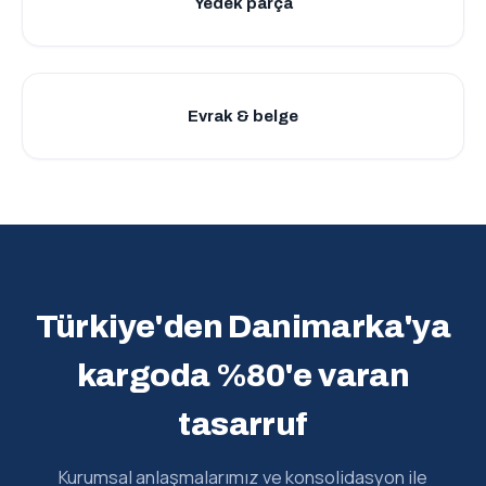
Yedek parça
Evrak & belge
Türkiye'den Danimarka'ya
kargoda %80'e varan
tasarruf
Kurumsal anlaşmalarımız ve konsolidasyon ile