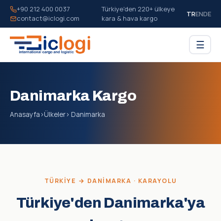
+90 212 400 0037
Türkiye'den 220+ ülkeye
TR
EN
DE
contact@iclogi.com
kara & hava kargo
☰
Danimarka Kargo
Anasayfa
›
Ülkeler
› Danimarka
TÜRKIYE → DANIMARKA · KARAYOLU
Türkiye'den Danimarka'ya