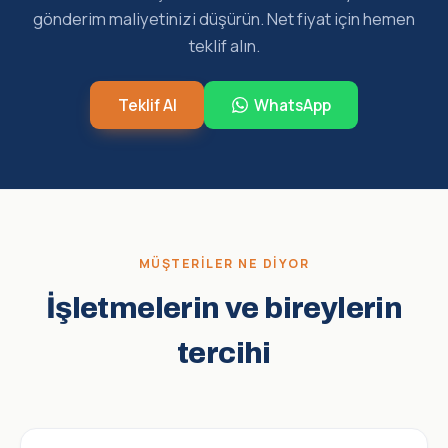
gönderim maliyetinizi düşürün. Net fiyat için hemen
teklif alın.
Teklif Al
WhatsApp
MÜŞTERILER NE DIYOR
İşletmelerin ve bireylerin
tercihi