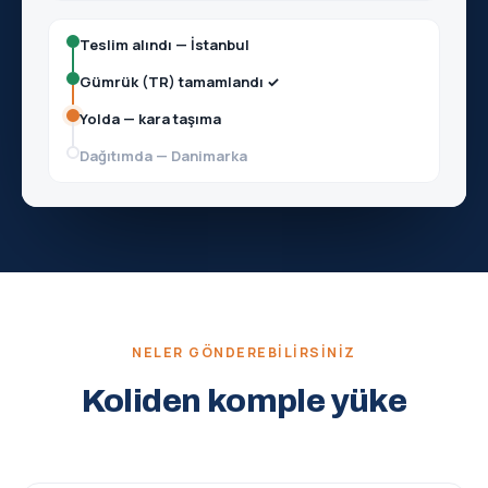
Teslim alındı — İstanbul
Gümrük (TR) tamamlandı ✓
Yolda — kara taşıma
Dağıtımda — Danimarka
NELER GÖNDEREBILIRSINIZ
Koliden komple yüke