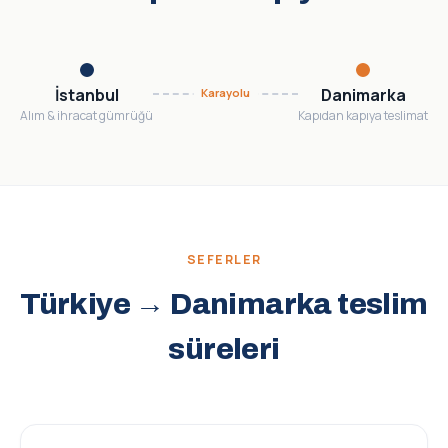
İstanbul
Danimarka
Karayolu
Alım & ihracat gümrüğü
Kapıdan kapıya teslimat
SEFERLER
Türkiye → Danimarka teslim
süreleri