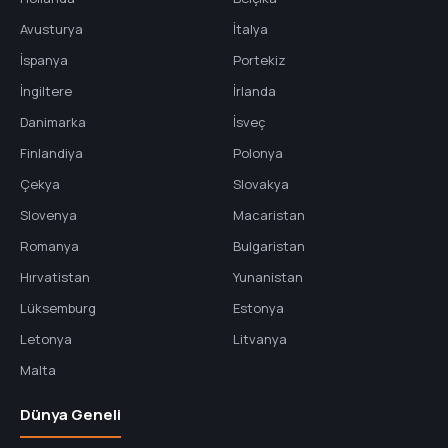
Avusturya
İtalya
İspanya
Portekiz
İngiltere
İrlanda
Danimarka
İsveç
Finlandiya
Polonya
Çekya
Slovakya
Slovenya
Macaristan
Romanya
Bulgaristan
Hırvatistan
Yunanistan
Lüksemburg
Estonya
Letonya
Litvanya
Malta
Dünya Geneli