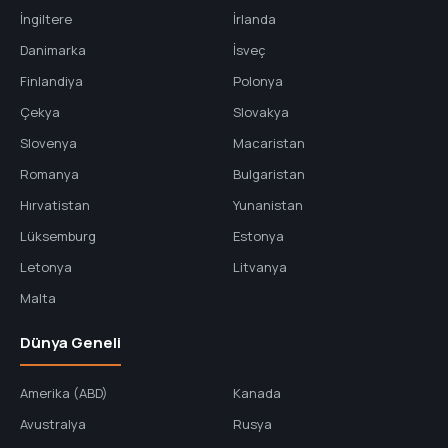
İngiltere
İrlanda
Danimarka
İsveç
Finlandiya
Polonya
Çekya
Slovakya
Slovenya
Macaristan
Romanya
Bulgaristan
Hırvatistan
Yunanistan
Lüksemburg
Estonya
Letonya
Litvanya
Malta
Dünya Geneli
Amerika (ABD)
Kanada
Avustralya
Rusya