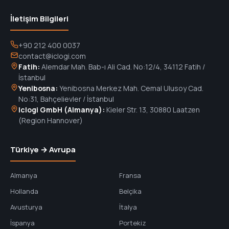
İletişim Bilgileri
+90 212 400 0037
contact@iclogi.com
Fatih:
Alemdar Mah. Bab-ı Ali Cad. No:12/4, 34112 Fatih /
İstanbul
Yenibosna:
Yenibosna Merkez Mah. Cemal Ulusoy Cad.
No:31, Bahçelievler / İstanbul
Iclogi GmbH (Almanya):
Kieler Str. 13, 30880 Laatzen
(Region Hannover)
Türkiye → Avrupa
Almanya
Fransa
Hollanda
Belçika
Avusturya
İtalya
İspanya
Portekiz