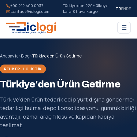
+90 212 400 0037
Türkiye'den 220+ ülkeye
TR
EN
DE
contact@iclogi.com
kara & hava kargo
☰
Anasayfa
›
Blog
›
Türkiye'den Ürün Getirme
REHBER · LOJISTIK
Türkiye'den Ürün Getirme
Türkiye'den ürün tedarik edip yurt dışına gönderme:
tedarikçi bulma, depo konsolidasyonu, gümrük birliği
avantajı, özmal araç filosu ve kapıdan kapıya
teslimat.